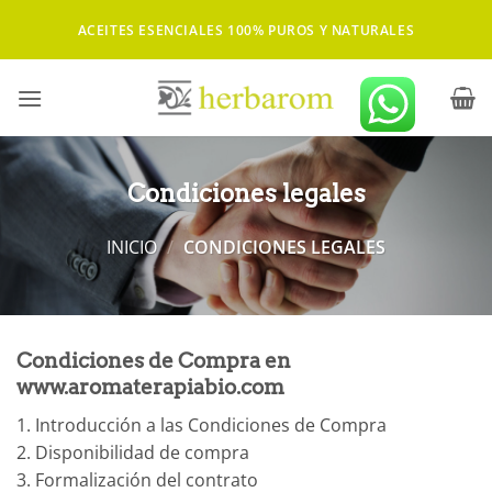
Saltar
ACEITES ESENCIALES 100% PUROS Y NATURALES
al
contenido
Condiciones legales
INICIO
/
CONDICIONES LEGALES
Condiciones de Compra en
www.aromaterapiabio.com
1. Introducción a las Condiciones de Compra
2. Disponibilidad de compra
3. Formalización del contrato