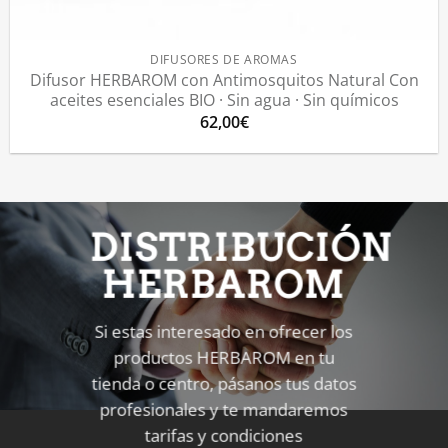
DIFUSORES DE AROMAS
Difusor HERBAROM con Antimosquitos Natural Con
aceites esenciales BIO · Sin agua · Sin químicos
62,00
€
DISTRIBUCIÓN
HERBAROM
Si estas interesado en ofrecer los
productos HERBAROM en tu
tienda o centro, pásanos tus datos
profesionales y te mandaremos
tarifas y condiciones