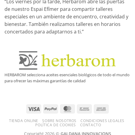
“Los viernes por la tarde, Herbarom abre las puertas
de nuestro Espai Efímer para compartir talleres
especiales en un ambiente de encuentro, creatividad y
bienestar. También realizamos talleres en horarios
concertados para adaptarnos a ti.”
HERBAROM selecciona aceites esenciales biológicos de todo el mundo
para ofrecer las máximas garantías de calidad
Visa
PayPal
MasterCard
Bank
Cash
Transfer
On
TIENDA ONLINE
SOBRE NOSOTROS
CONDICIONES LEGALES
Delivery
POLÍTICA DE COOKIES
CONTACTO
Copyright 2026 ©
GALDANA INNOVACIONS