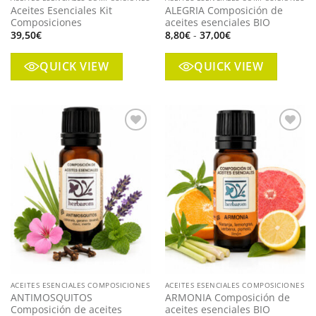
Aceites Esenciales Kit
ALEGRIA Composición de
Composiciones
aceites esenciales BIO
Rango
39,50
€
8,80
€
-
37,00
€
de
precios:
desde
QUICK VIEW
QUICK VIEW
8,80€
hasta
37,00€
Añadir
Añadir
a mi
a mi
lista
lista
ACEITES ESENCIALES COMPOSICIONES
ACEITES ESENCIALES COMPOSICIONES
ANTIMOSQUITOS
ARMONIA Composición de
Composición de aceites
aceites esenciales BIO