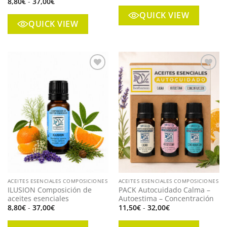
Rango
8,80
€
-
37,00
€
precios:
de
desde
precios:
QUICK VIEW
8,80€
desde
QUICK VIEW
hasta
8,80€
37,00€
hasta
37,00€
Añadir
Añadir
a mi
a mi
lista
lista
ACEITES ESENCIALES COMPOSICIONES
ACEITES ESENCIALES COMPOSICIONES
ILUSION Composición de
PACK Autocuidado Calma –
aceites esenciales
Autoestima – Concentración
Rango
Rango
8,80
€
-
37,00
€
11,50
€
-
32,00
€
de
de
precios:
precios:
desde
desde