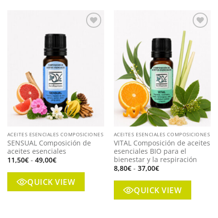
Añadir
Añadir
a mi
a mi
lista
lista
ACEITES ESENCIALES COMPOSICIONES
ACEITES ESENCIALES COMPOSICIONES
SENSUAL Composición de
VITAL Composición de aceites
aceites esenciales
esenciales BIO para el
bienestar y la respiración
Rango
11,50
€
-
49,00
€
de
Rango
8,80
€
-
37,00
€
precios:
de
desde
precios:
QUICK VIEW
11,50€
desde
QUICK VIEW
hasta
8,80€
49,00€
hasta
37,00€