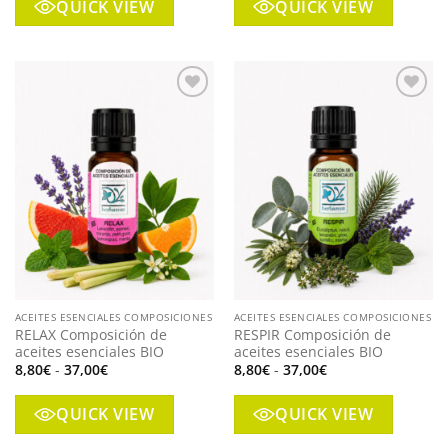
QUICK VIEW
QUICK VIEW
8,80€
11,50€
hasta
hasta
37,00€
32,00€
Añadir
Añadir
a mi
a mi
lista
lista
ACEITES ESENCIALES COMPOSICIONES
ACEITES ESENCIALES COMPOSICIONES
RELAX Composición de
RESPIR Composición de
aceites esenciales BIO
aceites esenciales BIO
Rango
Rango
8,80
€
-
37,00
€
8,80
€
-
37,00
€
de
de
precios:
precios:
desde
desde
QUICK VIEW
QUICK VIEW
8,80€
8,80€
hasta
hasta
37,00€
37,00€