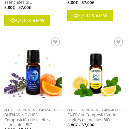
esenciales BIO
Rango
8,80
€
-
37,00
€
de
Rango
8,80
€
-
37,00
€
precios:
de
desde
precios:
QUICK VIEW
8,80€
desde
QUICK VIEW
hasta
8,80€
37,00€
hasta
37,00€
Añadir
Añadir
a mi
a mi
lista
lista
ACEITES ESENCIALES COMPOSICIONES
ACEITES ESENCIALES COMPOSICIONES
BUENAS NOCHES
ENERGIA Composición de
Composición de aceites
aceites esenciales BIO
esenciales BIO
Rango
8,80
€
-
37,00
€
de