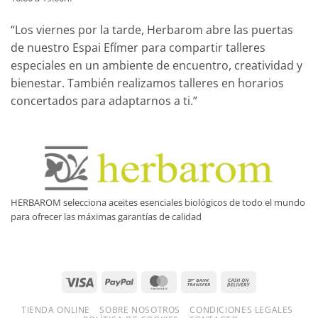
“Los viernes por la tarde, Herbarom abre las puertas
de nuestro Espai Efímer para compartir talleres
especiales en un ambiente de encuentro, creatividad y
bienestar. También realizamos talleres en horarios
concertados para adaptarnos a ti.”
HERBAROM selecciona aceites esenciales biológicos de todo el mundo
para ofrecer las máximas garantías de calidad
Visa
PayPal
MasterCard
Bank
Cash
Transfer
On
TIENDA ONLINE
SOBRE NOSOTROS
CONDICIONES LEGALES
Delivery