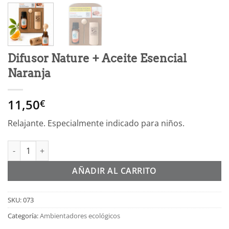
Difusor Nature + Aceite Esencial
Naranja
11,50
€
Relajante. Especialmente indicado para niños.
Difusor Nature + Aceite Esencial Naranja cantidad
Alternative:
AÑADIR AL CARRITO
SKU:
073
Categoría:
Ambientadores ecológicos