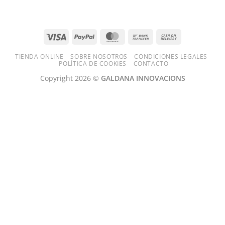
Visa
PayPal
MasterCard
Bank
Cash
Transfer
On
TIENDA ONLINE
SOBRE NOSOTROS
CONDICIONES LEGALES
Delivery
POLÍTICA DE COOKIES
CONTACTO
Copyright 2026 ©
GALDANA INNOVACIONS