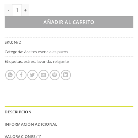
Aceite esencial LAVANDA 100% puro y natural Bio (Lavandula an
AÑADIR AL CARRITO
SKU:
N/D
Categoría:
Aceites esenciales puros
Etiquetas:
estrés
,
lavanda
,
relajante
DESCRIPCIÓN
INFORMACIÓN ADICIONAL
VALORACIONES (1)