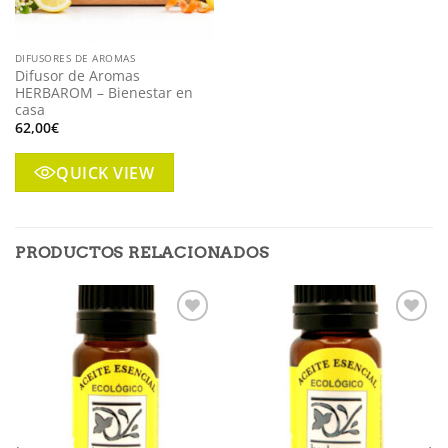
DIFUSORES DE AROMAS
Difusor de Aromas
HERBAROM – Bienestar en
casa
62,00
€
QUICK VIEW
PRODUCTOS RELACIONADOS
Añadir
Añadir
a mi
a mi
lista
lista