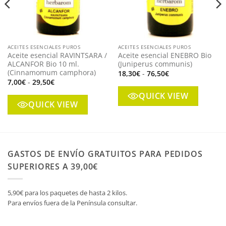
ACEITES ESENCIALES PUROS
ACEITES ESENCIALES PUROS
Aceite esencial RAVINTSARA /
Aceite esencial ENEBRO Bio
ALCANFOR Bio 10 ml.
(Juniperus communis)
(Cinnamomum camphora)
Rango
18,30
€
-
76,50
€
de
Rango
7,00
€
-
29,50
€
precios:
de
desde
precios:
QUICK VIEW
18,30€
desde
QUICK VIEW
hasta
7,00€
76,50€
hasta
29,50€
GASTOS DE ENVÍO GRATUITOS PARA PEDIDOS
SUPERIORES A 39,00€
5,90€ para los paquetes de hasta 2 kilos.
Para envíos fuera de la Península consultar.