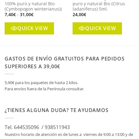
100% puro y natural Bio
puro y natural Bio (Citrus
(Cymbopogon winterianus))
ladaniferus) 5ml.
Rango
7,40
€
-
31,00
€
24,00
€
de
precios:
desde
QUICK VIEW
QUICK VIEW
7,40€
hasta
31,00€
GASTOS DE ENVÍO GRATUITOS PARA PEDIDOS
SUPERIORES A 39,00€
5,90€ para los paquetes de hasta 2 kilos.
Para envíos fuera de la Península consultar.
¿TIENES ALGUNA DUDA? TE AYUDAMOS
Tel. 644535096 / 938511943
Nuestro horario de atención es de lunes a viernes de 9:00 a 13:00 y de