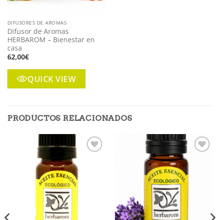
DIFUSORES DE AROMAS
Difusor de Aromas
HERBAROM – Bienestar en
casa
62,00
€
QUICK VIEW
PRODUCTOS RELACIONADOS
Añadir
Añadir
a mi
a mi
lista
lista