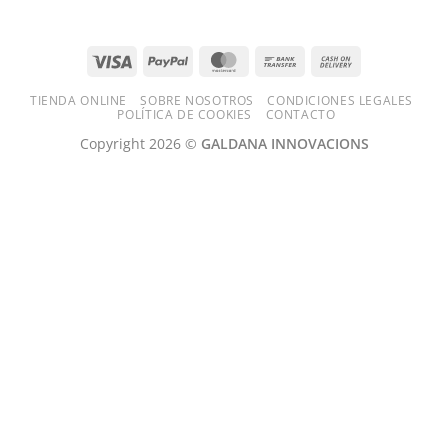
Visa
PayPal
MasterCard
Bank
Cash
Transfer
On
TIENDA ONLINE
SOBRE NOSOTROS
CONDICIONES LEGALES
Delivery
POLÍTICA DE COOKIES
CONTACTO
Copyright 2026 ©
GALDANA INNOVACIONS