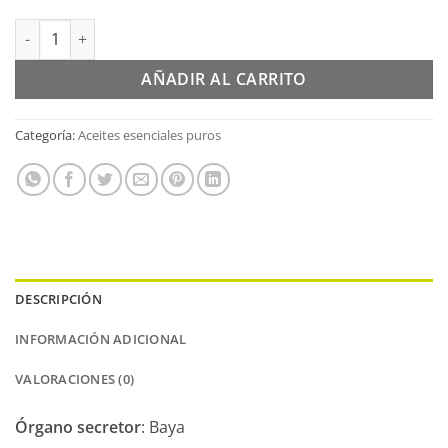
Aceite Esencial LAUREL 100% puro y natural Eco 10 ml. (Laurus 
Alternative:
AÑADIR AL CARRITO
Categoría:
Aceites esenciales puros
DESCRIPCIÓN
INFORMACIÓN ADICIONAL
VALORACIONES (0)
Órgano secretor
: Baya