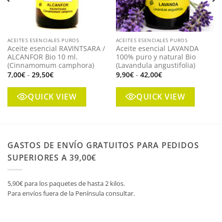
ACEITES ESENCIALES PUROS
ACEITES ESENCIALES PUROS
Aceite esencial RAVINTSARA /
Aceite esencial LAVANDA
ALCANFOR Bio 10 ml.
100% puro y natural Bio
(Cinnamomum camphora)
(Lavandula angustifolia)
Rango
Rango
7,00
€
-
29,50
€
9,90
€
-
42,00
€
de
de
precios:
precios:
desde
desde
QUICK VIEW
QUICK VIEW
7,00€
9,90€
hasta
hasta
29,50€
42,00€
GASTOS DE ENVÍO GRATUITOS PARA PEDIDOS
SUPERIORES A 39,00€
5,90€ para los paquetes de hasta 2 kilos.
Para envíos fuera de la Península consultar.