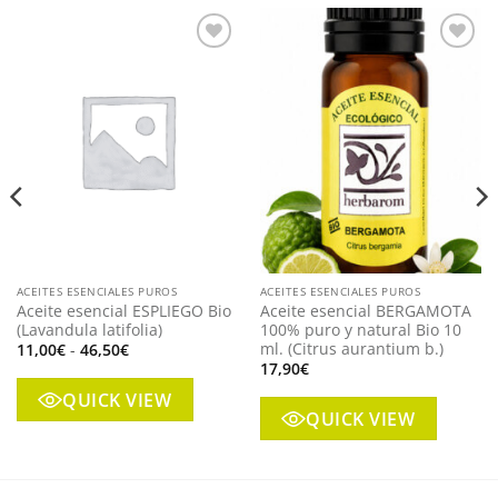
Añadir
Añadir
a mi
a mi
lista
lista
ACEITES ESENCIALES PUROS
ACEITES ESENCIALES PUROS
Aceite esencial ESPLIEGO Bio
Aceite esencial BERGAMOTA
(Lavandula latifolia)
100% puro y natural Bio 10
ml. (Citrus aurantium b.)
Rango
11,00
€
-
46,50
€
de
17,90
€
precios:
desde
QUICK VIEW
11,00€
QUICK VIEW
hasta
46,50€