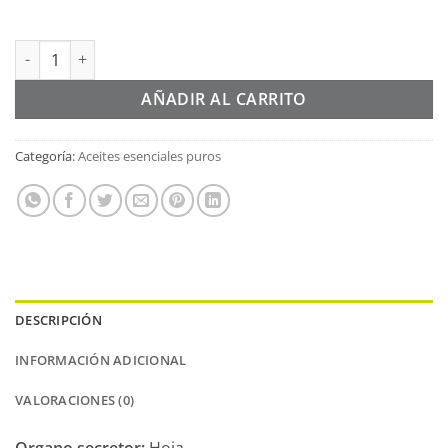
Aceite esencial GERANEO 100% puro y natural Bio (Pelargonium 
Alternative:
AÑADIR AL CARRITO
Categoría:
Aceites esenciales puros
DESCRIPCIÓN
INFORMACIÓN ADICIONAL
VALORACIONES (0)
Organo secretor:
Hoja