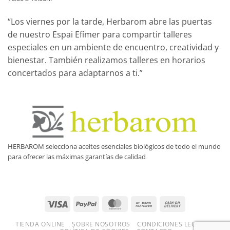
“Los viernes por la tarde, Herbarom abre las puertas
de nuestro Espai Efímer para compartir talleres
especiales en un ambiente de encuentro, creatividad y
bienestar. También realizamos talleres en horarios
concertados para adaptarnos a ti.”
HERBAROM selecciona aceites esenciales biológicos de todo el mundo
para ofrecer las máximas garantías de calidad
Visa
PayPal
MasterCard
Bank
Cash
Transfer
On
TIENDA ONLINE
SOBRE NOSOTROS
CONDICIONES LEGALES
Delivery