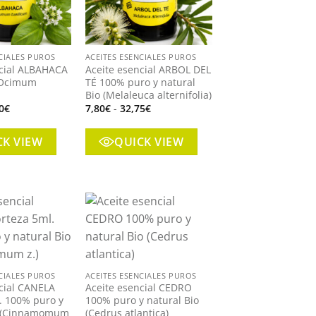
+
CIALES PUROS
ACEITES ESENCIALES PUROS
ncial ALBAHACA
Aceite esencial ARBOL DEL
 (Ocimum
TÉ 100% puro y natural
Bio (Melaleuca alternifolia)
Rango
Rango
0
€
7,80
€
-
32,75
€
de
de
precios:
precios:
desde
desde
CK VIEW
QUICK VIEW
8,60€
7,80€
hasta
hasta
36,00€
32,75€
Añadir
Añadir
a mi
a mi
+
lista
lista
CIALES PUROS
ACEITES ESENCIALES PUROS
cial CANELA
Aceite esencial CEDRO
. 100% puro y
100% puro y natural Bio
o (Cinnamomum
(Cedrus atlantica)