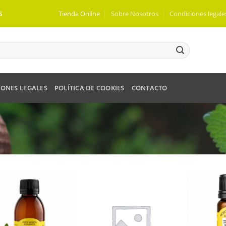
Tienda Online
Sobre Nosotros
Condiciones legale
S
ONES LEGALES
POLÍTICA DE COOKIES
CONTACTO
Añadir
Añadir
a mi
a mi
lista
lista