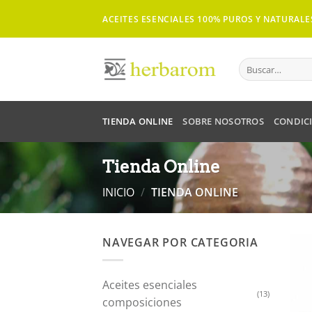
Saltar
ACEITES ESENCIALES 100% PUROS Y NATURALE
al
contenido
Buscar
por:
TIENDA ONLINE
SOBRE NOSOTROS
CONDICI
Tienda Online
INICIO
/
TIENDA ONLINE
NAVEGAR POR CATEGORIA
Aceites esenciales
(13)
composiciones