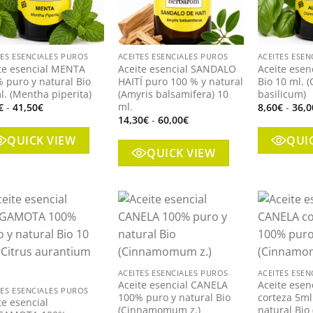
+
+
TES ESENCIALES PUROS
ACEITES ESENCIALES PUROS
ACEITES ESEN
te esencial MENTA
Aceite esencial SANDALO
Aceite ese
 puro y natural Bio
HAITÍ puro 100 % y natural
Bio 10 ml.
l. (Mentha piperita)
(Amyris balsamifera) 10
basilicum)
ml.
Rango
€
-
41,50
€
8,60
€
-
36,0
de
Rango
14,30
€
-
60,00
€
precios:
de
desde
precios:
QUICK VIEW
QUI
9,90€
desde
QUICK VIEW
hasta
14,30€
41,50€
hasta
60,00€
Añadir
Añadir
a mi
a mi
+
+
lista
lista
ACEITES ESENCIALES PUROS
ACEITES ESEN
Aceite esencial CANELA
Aceite esen
TES ESENCIALES PUROS
100% puro y natural Bio
corteza 5ml
te esencial
(Cinnamomum z.)
natural Bi