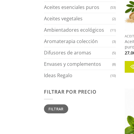
Aceites esenciales puros
(53)
Aceites vegetales
(2)
+
Ambientadores ecológicos
(11)
ACEI
Aromaterapia colección
Acei
(3)
puro
Difusores de aromas
27,0
(5)
Envases y complementos
(8)
Ideas Regalo
(10)
FILTRAR POR PRECIO
Precio
Precio
FILTRAR
mínimo
máximo