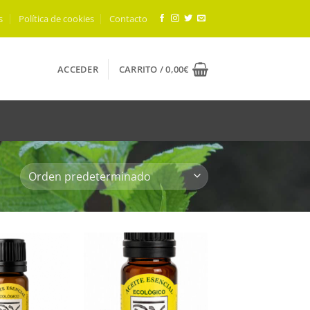
s
Política de cookies
Contacto
ACCEDER
CARRITO /
0,00
€
Añadir
Añadir
a mi
a mi
lista
lista