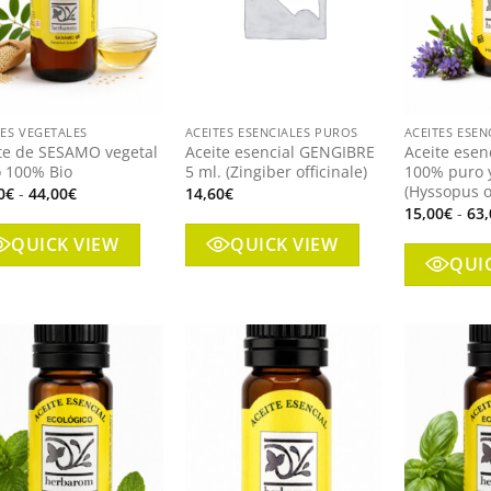
+
+
TES VEGETALES
ACEITES ESENCIALES PUROS
ACEITES ESEN
te de SESAMO vegetal
Aceite esencial GENGIBRE
Aceite esen
 100% Bio
5 ml. (Zingiber officinale)
100% puro y
(Hyssopus of
Rango
0
€
-
44,00
€
14,60
€
de
15,00
€
-
63,
precios:
desde
QUICK VIEW
QUICK VIEW
27,00€
QUI
hasta
44,00€
Añadir
Añadir
a mi
a mi
lista
lista