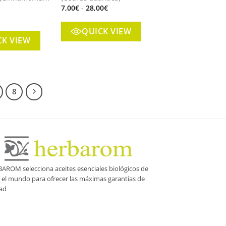
Rango
7,00
€
-
28,00
€
de
precios:
desde
QUICK VIEW
7,00€
CK VIEW
hasta
28,00€
8
AROM selecciona aceites esenciales biológicos de
 el mundo para ofrecer las máximas garantías de
dad