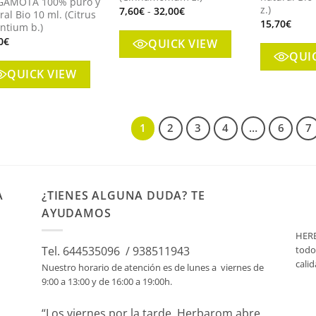
GAMOTA 100% puro y
z.)
Rango
7,60
€
-
32,00
€
ral Bio 10 ml. (Citrus
de
15,70
€
ntium b.)
precios:
desde
0
€
QUICK VIEW
7,60€
QUI
hasta
32,00€
QUICK VIEW
1
2
3
4
…
6
7
A
¿TIENES ALGUNA DUDA? TE
AYUDAMOS
HERB
todo
Tel. 644535096 / 938511943
cali
Nuestro horario de atención es de lunes a viernes de
9:00 a 13:00 y de 16:00 a 19:00h.
“Los viernes por la tarde, Herbarom abre