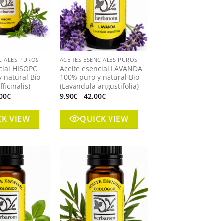
+
CIALES PUROS
ACEITES ESENCIALES PUROS
cial HISOPO
Aceite esencial LAVANDA
 natural Bio
100% puro y natural Bio
ficinalis)
(Lavandula angustifolia)
Rango
Rango
00
€
9,90
€
-
42,00
€
de
de
precios:
precios:
desde
desde
CK VIEW
QUICK VIEW
15,00€
9,90€
hasta
hasta
63,00€
42,00€
Añadir
Añadir
a mi
a mi
lista
lista