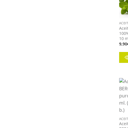
+
ACEI
Acei
100%
10 m
9,90
+
ACEI
Acei